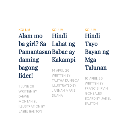
KOLUM
KOLUM
KOLUM
Alam mo
Hindi
Hindi
ba girl? Sa
Lahat ng
Tayo
Pamantasan
Babae ay
Bayan ng
daming
Kakampi
Mga
bagong
Talunan
14 APRIL 26
lider!
WRITTEN BY
10 APRIL 26
TALITHA DUNGCA
WRITTEN BY
ILLUSTRATED BY
1 JUNE 26
FRANCIS IRVIN
JANNAH MARIE
WRITTEN BY
GONZALES
DUANA
DHAVE
BOARD BY JABIEL
MONTANIEL
BALITON
ILLUSTRATION BY
JABIEL BALITON