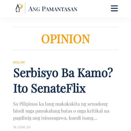
OPINION
KOLUM
Serbisyo Ba Kamo?
Ito SenateFlix
Sa Pilipinas ka lang makakakita ng senadong
hindi mga panukalang batas o mga kritikal na
pagdinig ang isinasagawa, kundi isang
kumpletong, masalimuot na telenovela.
18 JUNE 26